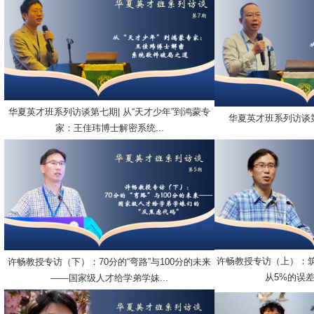
华夏英才班系列访谈第七期| 从“天才少年”到鸿蒙专
华夏英才班系列访谈
家：王佳玮博士解密系统...
许畅教授专访（上）：筑
许畅教授专访（下）：70分的“弯路”与100分的未来
从5%的误差到
——国家级人才给学弟学妹...