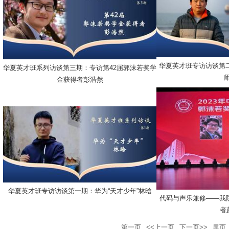
华夏英才班专访访谈第二
华夏英才班系列访谈第三期：专访第42届郭沫若奖学
金获得者彭浩然
华夏英才班专访访谈第一期：华为“天才少年”林晗
代码与声乐兼修——我院
者
第一页
<<上一页
下一页>>
尾页