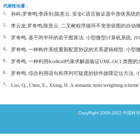
代表性论著
：
孙科;罗奇鸣;李薛剑;陈意云. 安全C语言验证器中形状系统的形状检查
李云龙;罗奇鸣;陈意云. 二叉树程序循环不变形状图的自动推断. 小型微
罗奇鸣. 基于闭半环的若干图算法. 小型微型计算机系统, 2015 (12)
罗奇鸣. 一种构件系统重新配置协议的关系逻辑模型. 小型微型计算机系统
罗奇鸣. 一种利用Kodkod约束求解器验证UML-OCL类图的方法. 小
罗奇鸣. 综合利用语句和序列可疑度的软件故障定位方法. 小型微型计算
Luo, Q., Chen, E., Xiong, H. A semantic term weighting scheme f
CopyRight 2009-2022 中国