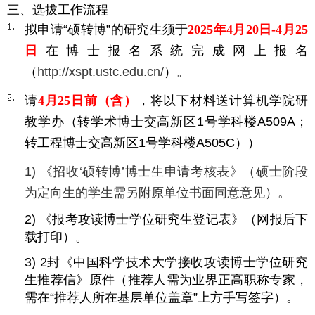
三、选拔工作流程
拟申请“硕转博”的研究生须于
2025
年
4
月
20日-4月25
日
在博士报名系统完成网上报名
（
http://xspt.ustc.edu.cn/
）。
请
4
月
25
日
前（含）
，将以下材料送计算机学院研
教学办（转学术博士交高新区
1
号学科楼
A509A
；
转工程博士交高新区
1
号学科楼
A505C
））
1
)
《招收‘硕转博’博士生申请考核表》（硕士阶段
为定向生的学生需另附原单位书面同意意见）。
2
)
《报考攻读博士学位研究生登记表》（网报后下
载打印）。
3
)
2
封《中国科学技术大学接收攻读博士学位研究
生推荐信》原件（推荐人需为业界正高职称专家，
需在“推荐人所在基层单位盖章”上方手写签字）。