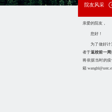
院友风采
亲爱的院友，
您好！
为了做好计
者于
返校前一周
将依据当时的疫
箱 wanghl@us