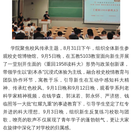
学院聚焦校风传承主题，8月31日下午，组织全体新生参
观校史馆博物馆。9月5日晚，在五教5103教室面向新生开展
了一堂别开生面的《重回1958读科大》形势与政策创新课，
带领学生以“剧本杀”沉浸式体验为主线，融合校史校情教育与
团队协作环节，寓教于乐，引导新生在互动中感知科大精
神、传承红色校风。9月1日晚和9月12日晚，观看学系列老
科学家精神视频，在钱学森、郭沫若、郭永怀、严济慈、钱
临照等一大批“红耀九重”的事迹教育下，引导学生坚定了红专
并进的科大理想。9月3日晚，组织新生反复练习校歌与团
歌，嘹亮的歌声不仅展现了青年学子的蓬勃朝气，更让大家
在旋律中深化了对学校的归属感。