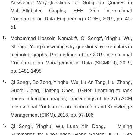
Answering Why-Questions for Subgraph Queries in
Multi-Attributed Graphs; IEEE 35th International
Conference on Data Engineering (ICDE), 2019, pp. 40-
51
Mohammad Hossein Namaki#, Qi Song#, Yinghui Wu,
Shengqi Yang Answering why-questions by exemplars in
attributed graphs; Proceedings of the 2019 International
Conference on Management of Data (SIGMOD), 2019,
pp. 1481-1498
Qi Song*, Bo Zong, Yinghui Wu, Lu-An Tang, Hui Zhang,
Guofei Jiang, Haifeng Chen, TGNet: Learning to rank
nodes in temporal graphs; Proceedings of the 27th ACM
International Conference on Information and Knowledge
Management (CIKM), 2018, pp. 97-106
Qi Song*, Yinghui Wu, Luna Xin Dong, Mining
Summaries for Knowledge Graph Search; IEEE 16th