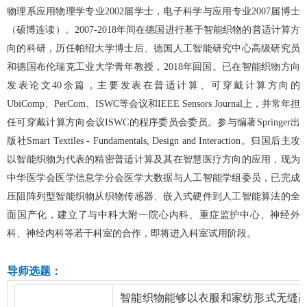
物理系应用物理学专业
2002
届学士，电子科学与应用专业
2007
届博士
（硕博连读）。
2007-2018
年间在德国进行基于智能织物的普适计算方
向的科研，历任帕绍大学博士后、德国人工智能研究中心高级研究员
和德国布伦瑞克工业大学青年教授，
2018
年回国。已在智能织物方向
发表论文
40
余篇，主要发表在普适计算、可穿戴计算方向的
UbiComp
、
PerCom
、
ISWC
等会议和
IEEE Sensors Journal
上，并常年担
任可穿戴计算方向会议
ISWC
的程序委员会委员。参与编著
Springer
出
版社
Smart Textiles - Fundamentals, Design and Interaction
。归国后主攻
以智能织物为代表的精密普适计算及其在智慧医疗方向的应用，现为
中华医学会医学信息学分会医学大数据与人工智能学组委员，已完成
压阻阵列型智能织物从织物传感器、嵌入式硬件到人工智能算法的全
面国产化，建立了与中科大附一院心内科、重症监护中心、神经外
科、神经内科等若干科室的合作，即将进入科室试用阶段。
导师选题：
智能织物能够以衣服和家纺形式无缝