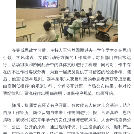
在完成思政学习后，主持人王浩然回顾过去一学年学生会在思想
引领、学风建设、文体活动等方面的工作成果，对各部门在日常运
行、活动组织和协同配合中的具体贡献进行了梳理，同时对工作中存
在的不足作出客观分析，为新一届成员提供了可借鉴的经验参考。随
后，他宣读选举规则。选举采取“未获反对票的参选者所获赞成票数
由高到低排序”的规则进行，全程公开计票、当场公布结果，并对投
票纪律和计票流程作出明确说明，确保程序规范、结果可信。
随后，换届竞选环节有序开展。各位候选人依次上台演讲，结合
自身工作经历、岗位认知与未来工作规划进行汇报，言语真诚、思路
清晰，展现出我院青年学子的责任担当与进取风采。大会严格遵循公
平、公正、公开的原则，通过现场评议、民主投票的方式，顺利产生
新一届学生会骨干队伍：陈虹伊、宋谦当选为活动部部长，潘玟慧当