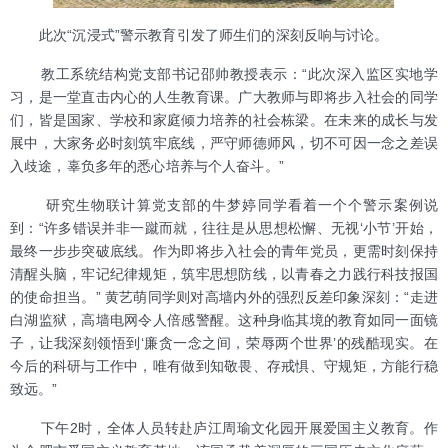
此次“沉浸式”警示教育引发了师生们的深刻反响与讨论。
教工系统结构党支部书记邵帅教授表示：“此次深入监区实地学
习，是一堂直击内心的人生教育课。广大教师与即将步入社会的同学
们，皆是国家、学校和家庭倾力培养的社会栋梁。在未来的成长与发
展中，大家务必时刻筑牢底线，严守师德师风，切不可因一念之差误
入歧途，辜负多年的悉心培养与个人奋斗。”
研究生物联计算党支部的牛梦婷同学看着一个个警示案例说
到：“许多错误并非一蹴而就，往往是从思想松懈、无视‘小节’开始，
最终一步步突破底线。作为即将步入社会的青年党员，更需时刻保持
清醒头脑，牢记纪律规矩，筑牢思想防线，以青春之力践行科技报国
的使命担当。” 黄艺萌同学则对高墙内外的强烈反差印象深刻：“走进
白湖监狱，高墙电网令人倍感警醒。这种身临其境的教育如同一面镜
子，让我深刻领悟到‘廉贪一念之间，荣辱两个世界’的残酷现实。在
今后的科研与工作中，唯有做到知敬畏、存戒惧、守规矩，方能行稳
致远。”
下午2时，全体人员转赴庐江周瑜文化园开展爱国主义教育。作