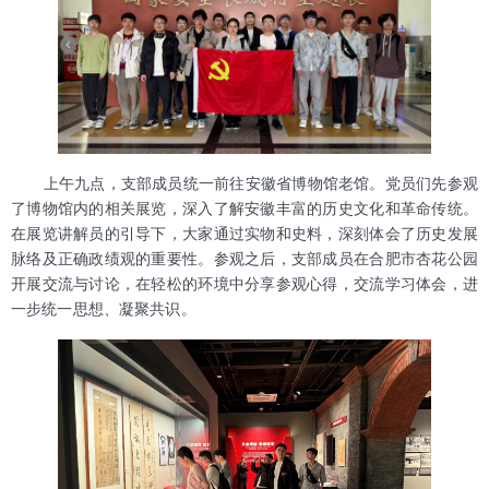
上午九点，支部成员统一前往安徽省博物馆老馆。党员们先参观
了博物馆内的相关展览，深入了解安徽丰富的历史文化和革命传统。
在展览讲解员的引导下，大家通过实物和史料，深刻体会了历史发展
脉络及正确政绩观的重要性。参观之后，支部成员在合肥市杏花公园
开展交流与讨论，在轻松的环境中分享参观心得，交流学习体会，进
一步统一思想、凝聚共识。