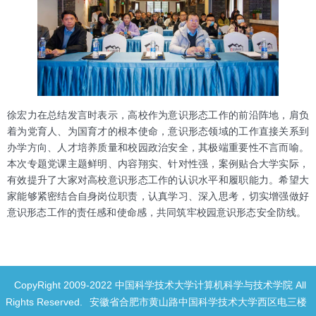
徐宏力在总结发言时表示，高校作为意识形态工作的前沿阵地，肩负
着为党育人、为国育才的根本使命，意识形态领域的工作直接关系到
办学方向、人才培养质量和校园政治安全，其极端重要性不言而喻。
本次专题党课主题鲜明、内容翔实、针对性强，案例贴合大学实际，
有效提升了大家对高校意识形态工作的认识水平和履职能力。希望大
家能够紧密结合自身岗位职责，认真学习、深入思考，切实增强做好
意识形态工作的责任感和使命感，共同筑牢校园意识形态安全防线。
CopyRight 2009-2022 中国科学技术大学计算机科学与技术学院 All
Rights Reserved.
安徽省合肥市黄山路中国科学技术大学西区电三楼