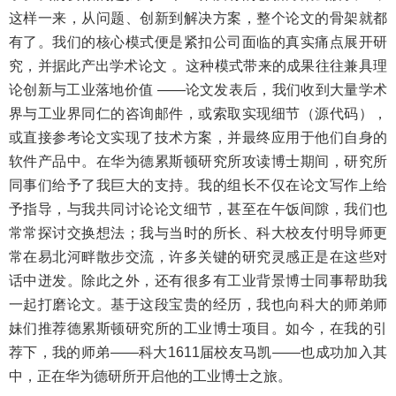
这样一来，从问题、创新到解决方案，整个论文的骨架就都
有了。我们的核心模式便是紧扣公司面临的真实痛点展开研
究，并据此产出学术论文 。这种模式带来的成果往往兼具理
论创新与工业落地价值 ——论文发表后，我们收到大量学术
界与工业界同仁的咨询邮件，或索取实现细节（源代码），
或直接参考论文实现了技术方案，并最终应用于他们自身的
软件产品中。在华为德累斯顿研究所攻读博士期间，研究所
同事们给予了我巨大的支持。我的组长不仅在论文写作上给
予指导，与我共同讨论论文细节，甚至在午饭间隙，我们也
常常探讨交换想法；我与当时的所长、科大校友付明导师更
常在易北河畔散步交流，许多关键的研究灵感正是在这些对
话中迸发。除此之外，还有很多有工业背景博士同事帮助我
一起打磨论文。基于这段宝贵的经历，我也向科大的师弟师
妹们推荐德累斯顿研究所的工业博士项目。如今，在我的引
荐下，我的师弟——科大1611届校友马凯——也成功加入其
中，正在华为德研所开启他的工业博士之旅。