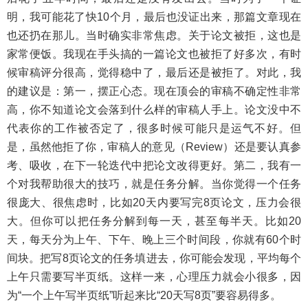
明，我可能花了快10个月，最后也没证出来，那篇文章现在
也还扔在那儿。当时确实非常焦虑。关于论文被拒，这也是
家常便饭。我现在手头搞的一篇论文也被拒了好多次，有时
候审稿评分很高，觉得稳中了，最后还是被拒了。对此，我
的建议是：第一，摆正心态。现在顶会的审稿不确定性非常
高，你不知道论文会落到什么样的审稿人手上。论文没中不
代表你的工作被否定了，很多时候可能只是运气不好。但
是，虽然他拒了你，审稿人的意见（Review）还是要认真参
考、吸收，在下一轮迭代中把论文改得更好。第二，我有一
个对我帮助很大的技巧，就是任务分解。当你觉得一个任务
很庞大、很焦虑时，比如20天内要写完8页论文，压力会很
大。但你可以把任务分解到每一天，甚至每半天。比如20
天，每天分为上午、下午、晚上三个时间段，你就有60个时
间块。把写8页论文的任务填进去，你可能会发现，平均每个
上午只需要写半页纸。这样一来，心理压力就会小很多，因
为“一个上午写半页纸”听起来比“20天写8页”要容易得多。