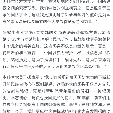
国科学技术大学的学生，我深切地体会到科技进步与国防建
设之间的紧密联系。我们学校的创立初衷之一便是服务于国
家的国防事业，这让我更加明确了科研与学习的使命是为国
家的繁荣昌盛以及民族的伟大复兴贡献智慧和力量。”
研究生高性能第2党支部的党员陈曦萌对战旗方阵印象深
刻：“老兵与功勋旗帜唤醒了民族记忆，抗战旋律更是激荡起
中华儿女的精神血脉。这场阅兵不仅是力量的展示，更是一
份庄严的和平宣言——中国以实力守护主权，以信念捍卫秩
序。铭记历史，是为了延续和平；缅怀先烈，是为了奋勇前
行。愿和平与正义长驻人间，愿祖国复兴之路熠熠生辉！”
本科生党员于硕表示：“我真切感受到祖国国防实力的不断跃
升和民族自信心的深刻凝聚。这场盛大的阅兵不仅是对先烈
的告慰与铭记，更是对新时代青年发出的号召——铭记历
史、不忘初心，肩负起强国复兴的使命。80年前，前辈们用
血肉之躯筑起保家卫国的钢铁长城，赢得了民族独立和人民
解放；今天，我们更应把这种抗战精神转化为奋发图强的动