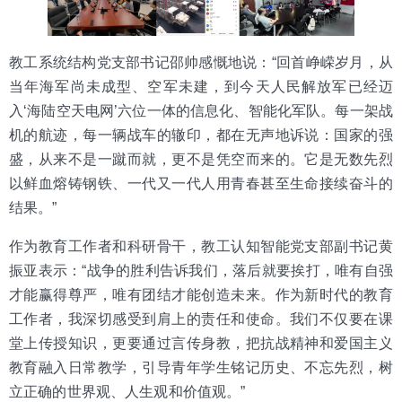
教工系统结构党支部书记邵帅感慨地说：“回首峥嵘岁月，从
当年海军尚未成型、空军未建，到今天人民解放军已经迈
入‘海陆空天电网’六位一体的信息化、智能化军队。每一架战
机的航迹，每一辆战车的辙印，都在无声地诉说：国家的强
盛，从来不是一蹴而就，更不是凭空而来的。它是无数先烈
以鲜血熔铸钢铁、一代又一代人用青春甚至生命接续奋斗的
结果。”
作为教育工作者和科研骨干，教工认知智能党支部副书记黄
振亚表示：“战争的胜利告诉我们，落后就要挨打，唯有自强
才能赢得尊严，唯有团结才能创造未来。作为新时代的教育
工作者，我深切感受到肩上的责任和使命。我们不仅要在课
堂上传授知识，更要通过言传身教，把抗战精神和爱国主义
教育融入日常教学，引导青年学生铭记历史、不忘先烈，树
立正确的世界观、人生观和价值观。”