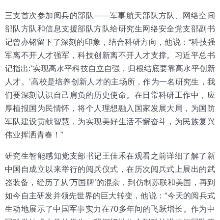
三支首次参加阅兵的部队——军事航天部队方队、网络空间
部队方队和信息支援部队方队给研究生网络安全党支部副书
记曾亦铭留下了深刻的印象，结合科研方向，他说：“科技强
军离不开人才强军，科技创新离不开人才支撑。习近平总书
记指出:‘实现高水平科技自立自强，归根结底要靠高水平创新
人才。’高校是培养创新人才的主场所，作为一名研究生，我
们要深刻认识自己肩负的历史使命。在日常科研工作中，应
厚植报国为民情怀，将个人理想融入国家发展大局，为国防
军队建设贡献智慧，为实现美好生活不懈奋斗，为民族复兴
伟业挥洒青春！”
研究生智能感知党支部书记王佳禾在观看之前详细了解了新
中国自成立以来举行的阅兵仪式，在历次阅兵式上展出的武
器装备，经历了从‘万国牌’的混杂，到仿制苏联和美国，再到
如今自主研发并领先世界的巨大转变，他说：“今天的阅兵式
生动地展示了中国军事实力在70多年间的飞跃增长。作为中