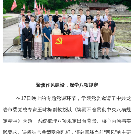
聚焦作风建设，深学八项规定
在
17
日晚上的专题党课环节，学院党委邀请了中共龙
岩市委党校专家王咏梅副教授以《锲而不舍贯彻中央八项规
定精神》为题，系统梳理八项规定出台背景、核心内涵与实
践要求。课程结合典型案例剖析，深刻阐释当前
“
四风
”
的主要