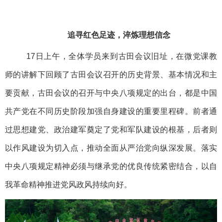
追寻红色足迹，淬炼理想信念
17
日上午，全体学员来到古田会议旧址，在微党课教
师的讲解下回顾了古田会议召开的历史背景、基本情况和主
要贡献，古田会议的召开与中央八项规定的出台，都是中国
共产党在不同历史阶段加强自身建设的重要里程碑。前者通
过思想建党、政治建军奠定了党和军队建设的根基，后者则
以作风建设为切入点，推动全面从严治党向纵深发展。落实
中央八项规定精神必须与继承党的优良传统紧密结合，以自
我革命精神推进党风政风持续向好。