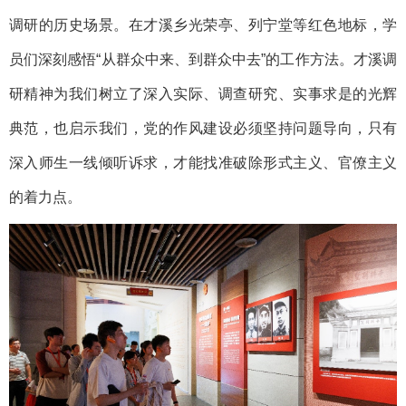
调研的历史场景。在才溪乡光荣亭、列宁堂等红色地标，学
员们深刻感悟
“
从群众中来、到群众中去
”
的工作方法。才溪调
研精神为我们树立了深入实际、调查研究、实事求是的光辉
典范，也启示我们，党的作风建设必须坚持问题导向，只有
深入师生一线倾听诉求，才能找准破除形式主义、官僚主义
的着力点。