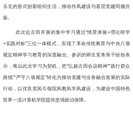
乐见的形式创新组织生活，推动作风建设与基层党建同频共
振。
此次赴古田开展的集中学习通过
“
情景体验
+
理论研学
+
实践对标
”
三位一体模式，实现了革命传统教育与中央八项
规定精神学习教育的深度融合。参训的师生党务骨干纷纷表
示，将以此次学习为契机，把
“
弘扬古田会议精神
”“
践行群众
路线
”“
严守八项规定
”
转化为推动党建与业务融合发展的实际
行动，以优良党风引领院风教风学风建设，为建设中国特色
世界一流计算机学院提供坚强政治保障。