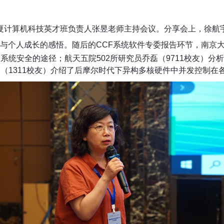
夏计算机科技英才班负责人张昱老师主持会议。分享会上，徐航
与个人成长的感悟。随后的
CCF
系统软件专委报告环节，南京
系统安全的途径；航天五院502所研究员乔磊（9711校友）分
（1311校友）介绍了后摩尔时代下异构多核硬件中并发控制在