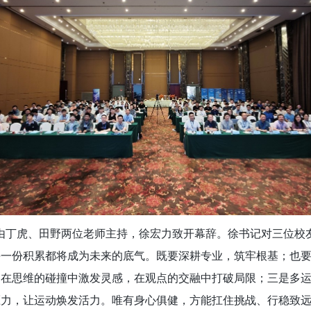
由丁虎、田野两位老师主持，徐宏力致开幕辞。徐书记对三位校
每一份积累都将成为未来的底气。既要深耕专业，筑牢根基；也
，在思维的碰撞中激发灵感，在观点的交融中打破局限；
三是
多
压力，让运动焕发活力。唯有身心俱健，方能扛住挑战、行稳致