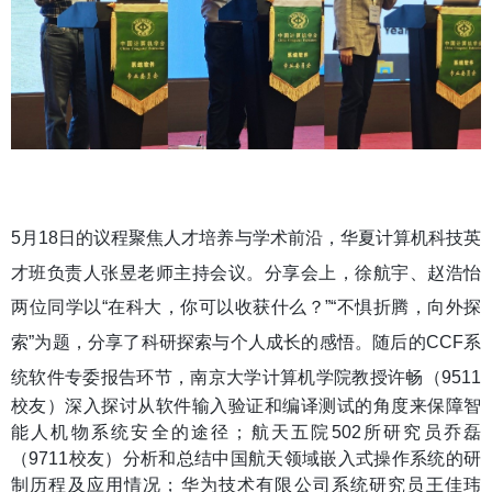
5
月
18
日的议程聚焦人才培养与学术前沿，华夏计算机科技英
才班负责人张昱老师主持会议。分享会上，徐航宇、赵浩怡
两位同学以
“
在科大，你可以收获什么？
”“
不惧折腾，向外探
索
”
为题，分享了科研探索与个人成长的感悟。随后的
CCF
系
统软件专委报告环节，南京大学计算机学院教授许畅
（
9511
校友）深入探讨从软件输入验证和编译测试的角度来保障智
能人机物系统安全的途径；航天五院502所研究员乔磊
（9711校友）分析和总结中国航天领域嵌入式操作系统的研
制历程及应用情况；华为技术有限公司系统研究员王佳玮