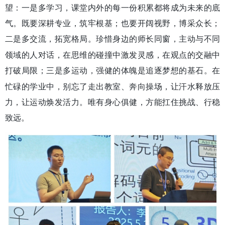
望：一是
多学习
，课堂内外的每一份积累都将成为未来的底
气。既要深耕专业，筑牢根基；也要开阔视野，博采众长；
二是
多交流，拓宽格局。
珍惜身边的师长同窗，主动与不同
领域的人对话，在思维的碰撞中激发灵感，在观点的交融中
打破局限；
三是
多运动，
强健的体魄是追逐梦想的基石。在
忙碌的学业中，别忘了走出教室、奔向操场，让汗水释放压
力，让运动焕发活力。唯有身心俱健，方能扛住挑战、行稳
致远。