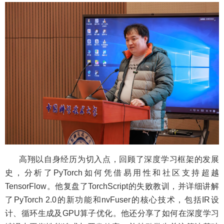
高翔以自身经历为切入点，回顾了深度学习框架的发展
史，分析了
PyTorch
如何凭借易用性和社区支持超越
TensorFlow
。他复盘了
TorchScript
的失败教训，并详细讲解
了
PyTorch 2.0
的新功能和
nvFuser
的核心技术，包括
IR
设
计、循环生成及
GPU
算子优化。他还分享了如何在深度学习