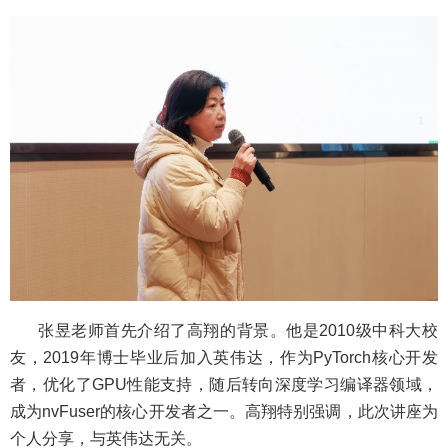
张昱老师首先介绍了高翔的背景。他是
2010
级中科大校
友，
2019
年博士毕业后加入英伟达，作为
PyTorch
核心开发
者，优化了
GPU
性能支持，随后转向深度学习编译器领域，
成为
nvFuser
的核心开发者之一。高翔特别强调，此次讲座为
个人分享，与英伟达无关。