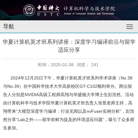
导航
华夏计算机英才班系列讲座：深度学习编译前沿与留学
适应分享
时间：2025-01-08
浏览：
241
2024
年
12
月
25
日下午，华夏计算机英才班系列学术讲座（
No.38
与
No.39
）在中国科学技术大学高新校区
GT-C102
顺利举办。两位报
告人分别是
NVIDIA
高级工程师高翔与华盛顿大学博士生彭浩然。活动
由计算机科学与技术学院华夏计算机英才班负责人张昱老师主持，高
翔带来“大模型深度学习编译：行业见闻以及
nvFuser
实例分析”，彭浩
然分享“
Lab
之外——留学前鲜为提及的环境适应问题”，吸引了众多师
生参加。