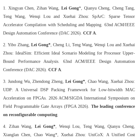
1.
Xingyan Chen, Zihan Wang,
Lei Gong
*, Qianyu Cheng, Cheng Tang,
Teng Wang, Wenqi Lou and Xuehai Zhou: SpArC: Sparse Tensor
Accelerator Compilation with Scheduling and Mapping. 63nd ACM/IEEE
Design Automation Conference (DAC 2026).
CCF A
.
2.
Yibo Zhang,
Lei Gong
*
, Cheng Li, Teng Wang, Wenqi Lou and Xuehai
Zhou: IdealSim: Efficient Ideal Scenario Modeling for Processor Upper-
Bound Performance Analysis. 63nd ACM/IEEE Design Automation
Conference (DAC 2026).
CCF A
.
3.
Jundong Wu, Zhendong Zheng,
Lei Gong*
, Chao Wang, Xuehai Zhou:
UDP: A Universal DSP Packing Framework for Low-bitwidth MAC
Acceleration on FPGAs. 2026 ACM/SIGDA International Symposium on
Field Programmable Gate Arrays (FPGA 2026).
The leading conference
on reconfigurable computing
.
4.
Zihan Wang,
Lei Gong*
, Wenqi Lou, Teng Wang, Qianyu Cheng,
Xianglan Chen, Chao Wang*, Xuehai Zhou: UniCoX: A Unified Cost