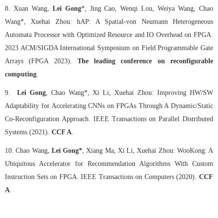
8.
Xuan Wang,
Lei Gong
*, Jing Cao, Wenqi Lou, Weiya Wang, Chao
Wang*, Xuehai Zhou: hAP: A Spatial-von Neumann Heterogeneous
Automata Processor with Optimized Resource and IO Overhead on FPGA.
2023 ACM/SIGDA International Symposium on Field Programmable Gate
Arrays (FPGA 2023).
The leading conference on reconfigurable
computing
.
9.
Lei Gong
, Chao Wang*, Xi Li, Xuehai Zhou: Improving HW/SW
Adaptability for Accelerating CNNs on FPGAs Through A Dynamic/Static
Co-Reconfiguration Approach. IEEE Transactions on Parallel Distributed
Systems (2021).
CCF A
.
10.
Chao Wang,
Lei Gong*
, Xiang Ma, Xi Li, Xuehai Zhou: WooKong: A
Ubiquitous Accelerator for Recommendation Algorithms With Custom
Instruction Sets on FPGA. IEEE Transactions on Computers (2020).
CCF
A
.