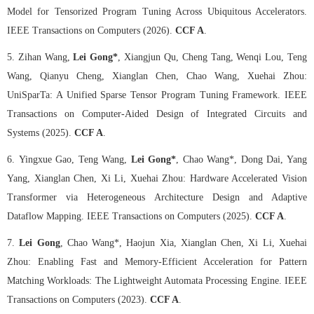
Model for Tensorized Program Tuning Across Ubiquitous Accelerators.
IEEE Transactions on Computers (2026).
CCF A
.
5.
Zihan Wang,
Lei Gong*
, Xiangjun Qu, Cheng Tang, Wenqi Lou, Teng
Wang, Qianyu Cheng, Xianglan Chen, Chao Wang, Xuehai Zhou:
UniSparTa: A Unified Sparse Tensor Program Tuning Framework. IEEE
Transactions on Computer-Aided Design of Integrated Circuits and
Systems (2025).
CCF A
.
6.
Yingxue Gao, Teng Wang,
Lei Gong*
, Chao Wang*, Dong Dai, Yang
Yang, Xianglan Chen, Xi Li, Xuehai Zhou: Hardware Accelerated Vision
Transformer via Heterogeneous Architecture Design and Adaptive
Dataflow Mapping. IEEE Transactions on Computers (2025).
CCF A
.
7.
Lei Gong
, Chao Wang*, Haojun Xia, Xianglan Chen, Xi Li, Xuehai
Zhou: Enabling Fast and Memory-Efficient Acceleration for Pattern
Matching Workloads: The Lightweight Automata Processing Engine. IEEE
Transactions on Computers (2023).
CCF A
.