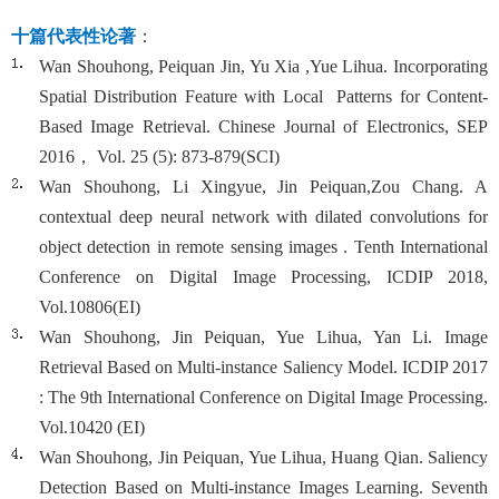
十篇代表性论著
：
Wan Shouhong, Peiquan Jin, Yu Xia ,Yue Lihua. Incorporating
Spatial Distribution Feature with Local Patterns for Content-
Based Image Retrieval. Chinese Journal of Electronics, SEP
2016， Vol. 25 (5): 873-879(SCI)
Wan Shouhong, Li Xingyue, Jin Peiquan,Zou Chang. A
contextual deep neural network with dilated convolutions for
object detection in remote sensing images . Tenth International
Conference on Digital Image Processing, ICDIP 2018,
Vol.10806(EI)
Wan Shouhong, Jin Peiquan, Yue Lihua, Yan Li. Image
Retrieval Based on Multi-instance Saliency Model. ICDIP 2017
: The 9th International Conference on Digital Image Processing.
Vol.10420 (EI)
Wan Shouhong, Jin Peiquan, Yue Lihua, Huang Qian. Saliency
Detection Based on Multi-instance Images Learning. Seventh