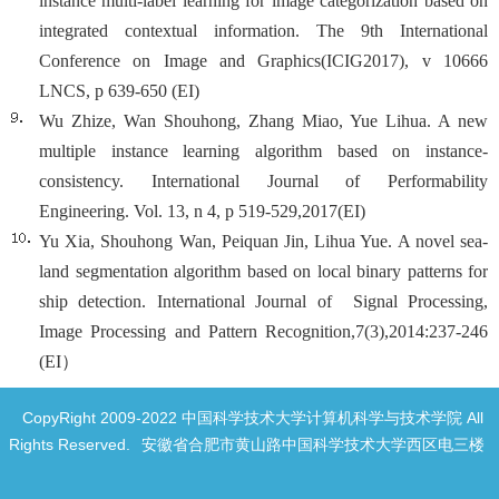
instance multi-label learning for image categorization based on
integrated contextual information. The 9th International
Conference on Image and Graphics(ICIG2017), v 10666
LNCS, p 639-650 (EI)
Wu Zhize, Wan Shouhong, Zhang Miao, Yue Lihua. A new
multiple instance learning algorithm based on instance-
consistency. International Journal of Performability
Engineering. Vol. 13, n 4, p 519-529,2017(EI)
Yu Xia, Shouhong Wan, Peiquan Jin, Lihua Yue. A novel sea-
land segmentation algorithm based on local binary patterns for
ship detection. International Journal of Signal Processing,
Image Processing and Pattern Recognition,7(3),2014:237-246
(EI）
CopyRight 2009-2022 中国科学技术大学计算机科学与技术学院 All
Rights Reserved.
安徽省合肥市黄山路中国科学技术大学西区电三楼