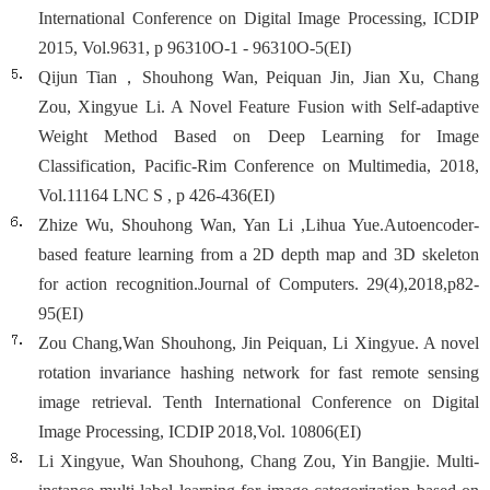
International Conference on Digital Image Processing, ICDIP
2015, Vol.9631, p 96310O-1 - 96310O-5(EI)
Qijun Tian，Shouhong Wan, Peiquan Jin, Jian Xu, Chang
Zou, Xingyue Li. A Novel Feature Fusion with Self-adaptive
Weight Method Based on Deep Learning for Image
Classification, Pacific-Rim Conference on Multimedia, 2018,
Vol.11164 LNC S , p 426-436(EI)
Zhize Wu, Shouhong Wan, Yan Li ,Lihua Yue.Autoencoder-
based feature learning from a 2D depth map and 3D skeleton
for action recognition.Journal of Computers. 29(4),2018,p82-
95(EI)
Zou Chang,Wan Shouhong, Jin Peiquan, Li Xingyue. A novel
rotation invariance hashing network for fast remote sensing
image retrieval. Tenth International Conference on Digital
Image Processing, ICDIP 2018,Vol. 10806(EI)
Li Xingyue, Wan Shouhong, Chang Zou, Yin Bangjie. Multi-