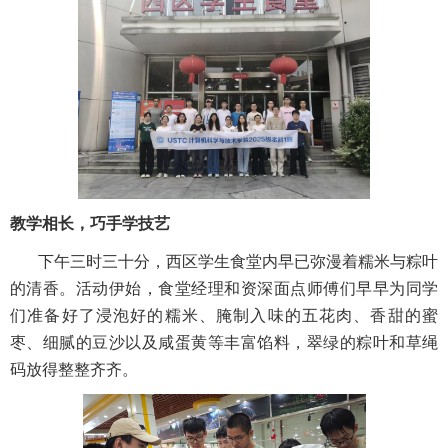
教学相长，巧手学技艺
下午三时三十分，西区学生食堂内早已弥漫着糯米与粽叶
的清香。活动伊始，食堂经理和资深面点师傅们早早为同学
们准备好了浸泡好的糯米、腌制入味的五花肉、香甜的蜜
枣、细腻的豆沙以及咸蛋黄等丰富馅料，翠绿的粽叶和草绳
码放得整整齐齐。