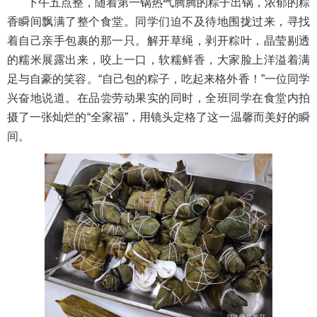
下午五点整，随着第一锅热气腾腾的粽子出锅，浓郁的粽
香瞬间飘满了整个食堂。同学们迫不及待地围拢过来，寻找
着自己亲手包裹的那一只。解开草绳，剥开粽叶，晶莹剔透
的糯米展露出来，咬上一口，软糯鲜香，大家脸上洋溢着满
足与自豪的笑容。“自己包的粽子，吃起来格外香！”一位同学
兴奋地说道。在品尝劳动果实的同时，全班同学在食堂内拍
摄了一张灿烂的“全家福”，用镜头定格了这一温馨而美好的瞬
间。