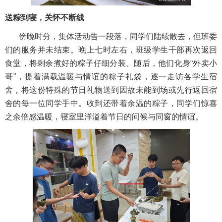
送粽到寝，关怀不断线
傍晚时分，集体活动告一段落，同学们陆续散去，但班委
们的服务并未结束。晚上七时左右，班级学生干部再次返回
食堂，将剩余煮好的粽子仔细分装。随后，他们化身“外卖小
哥”，提着满载温暖与情谊的粽子礼袋，逐一走访各学生宿
舍，将这份特殊的节日礼物送到因故未能到场或先行返回宿
舍的每一位同学手中。收到还带着余温的粽子，同学们惊喜
之余倍感温暖，寝室里洋溢着节日的问候与同窗的情谊。