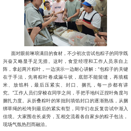
面对眼前琳琅满目的食材，不少初次尝试包粽子的同学既
兴奋又略显手足无措。这时，食堂经理和工作人员亲自上
阵，拿起两片粽叶，一边演示一边耐心讲解：“包粽子的关键
在于手法，先将粽叶卷成漏斗状，底部不能留缝，再填糯
米、放馅料，最后压紧实、封口、捆扎，每一步都有讲
究。”工作人员们穿梭在同学之间，手把手地纠正捏叶角度与
捆扎力度。从折叠粽叶的笨拙到填馅封口的逐渐熟练，从捆
绑草绳的松垮到最后的紧实有型，同学们在反复尝试中渐入
佳境。大家围在长桌旁，互相交流着各自家乡的粽子包法，
现场气氛热烈而融洽。