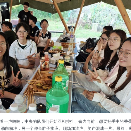
着一声哨响，中央的队员们开始互相拉扯、奋力向前，想要把手中的香
使劲向前冲，另一个伸长脖子接应。现场加油声、笑声混成一片。最终，