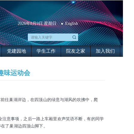
2026年8月9日 星期日
English
党建园地
学生工作
院友之家
加入我们
趣味运动会
巴车前往巢湖岸边，在四顶山的绿意与湖风的吹拂中，爬
注意事项，之后一路上车厢里欢声笑语不断，有的同学
停在了巢湖边四顶山脚下。