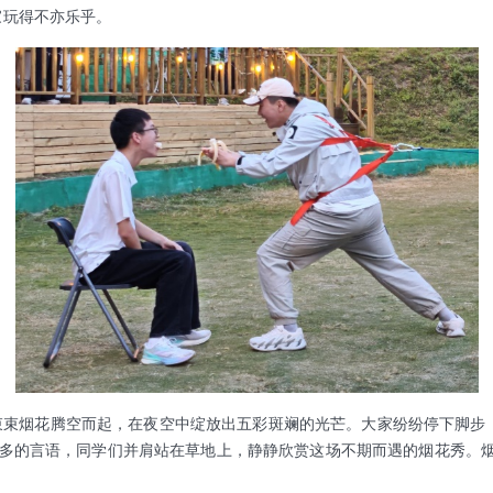
家玩得不亦乐乎。
烟花腾空而起，在夜空中绽放出五彩斑斓的光芒。大家纷纷停下脚步，
过多的言语，同学们并肩站在草地上，静静欣赏这场不期而遇的烟花秀。