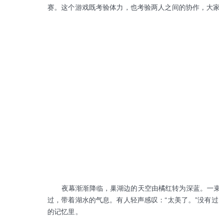
赛。这个游戏既考验体力，也考验两人之间的协作，大
夜幕渐渐降临，巢湖边的天空由橘红转为深蓝。一束束
过，带着湖水的气息。有人轻声感叹：“太美了。”没有
的记忆里。