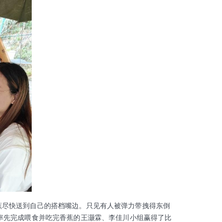
蕉尽快送到自己的搭档嘴边。只见有人被弹力带拽得东倒
率先完成喂食并吃完香蕉的王灏霖、李佳川小组赢得了比