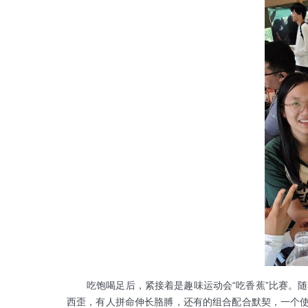
吃饱喝足后，紧接着是趣味运动会“吃香蕉”比赛。随
西歪，有人拼命伸长胳膊，还有的组合配合默契，一个