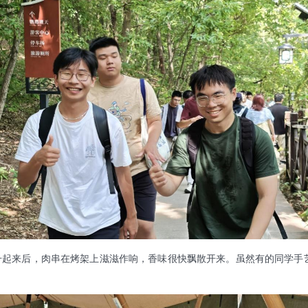
来后，肉串在烤架上滋滋作响，香味很快飘散开来。虽然有的同学手艺