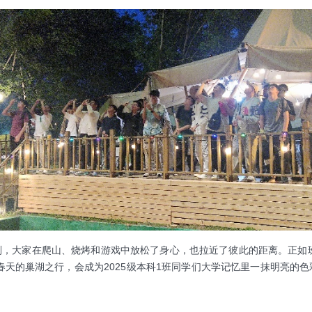
大家在爬山、烧烤和游戏中放松了身心，也拉近了彼此的距离。正如班
天的巢湖之行，会成为2025级本科1班同学们大学记忆里一抹明亮的色