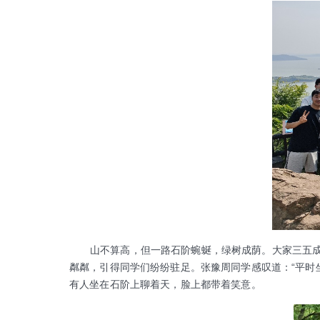
山不算高，但一路石阶蜿蜒，绿树成荫。大家三五成群
粼粼，引得同学们纷纷驻足。张豫周同学感叹道：“平时
有人坐在石阶上聊着天，脸上都带着笑意。