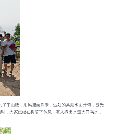
了半山腰，湖风迎面吹来，远处的巢湖水面开阔，波光
顶时，大家已经在树荫下休息，有人掏出水壶大口喝水，