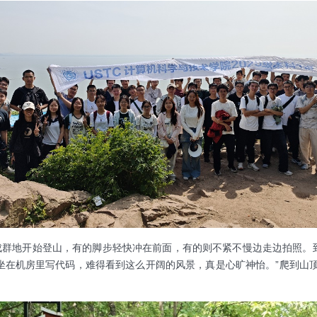
地开始登山，有的脚步轻快冲在前面，有的则不紧不慢边走边拍照。到
坐在机房里写代码，难得看到这么开阔的风景，真是心旷神怡。”爬到山