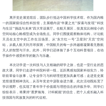
离开党史展览馆后，团队步行抵达中国科学技术馆。作为国内唯
一的国家级综合性科技馆，主展楼内设“华夏之光”“探索与发现”“科技
与生活”“挑战与未来”四大常设展厅。在航天展区，按真实比例缩小的
空间站核心舱模型成为全场焦点。同学们围拢观察舱体结构，讨论航
天员在太空中的工作生活场景。从“东方红一号”卫星到“天宫”空间
站，从载人航天到月球探测，中国航天的每一步跨越都凝聚着无数航
天人的智慧与汗水。此外，同学们还体验了多个互动科普项目，在动
手操作中感受科学的魅力与乐趣。
本次访学是一次科技与人文相融的研学之旅，也是一堂行走的思
政大课。同学们走进中科院科研一线，近距离感知国家科创实力，聆
听前辈奋斗故事，让专业学习与科研理想更加具象可感；走进党史展
览馆接受精神洗礼，从百年党史中汲取奋进力量。此次活动既拓宽了
学识视野，也实现了青年学子价值观与理想信念的淬炼升华。同学们
纷纷表示，将秉持“逐梦瀚海、计科赋能”的信念，把个人成长融入科
技强国与民族复兴的时代征程。