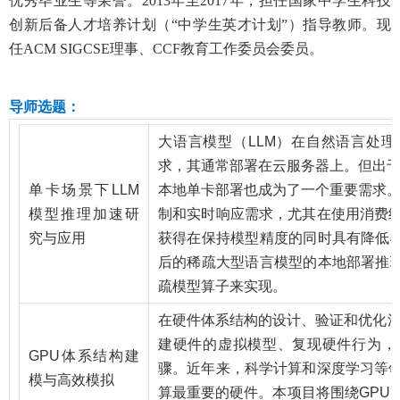
优秀毕业生等荣誉。
2013
年至
2017
年，担任国家中学生科技
创新后备人才培养计划（
“
中学生英才计划
”
）指导教师。现
任
ACM SIGCSE
理事、
CCF
教育工作委员会委员。
导师选题：
大语言模型（
LLM
）在自然语言处理
求，其通常部署在云服务器上。但出
单卡场景下
LLM
本地单卡部署也成为了一个重要需求
模型推理加速研
制和实时响应需求，尤其在使用消费
究与应用
获得在保持模型精度的同时具有降低
后的稀疏大型语言模型的本地部署推
疏模型算子来实现。
在硬件体系结构的设计、验证和优化
建硬件的虚拟模型、复现硬件行为，
GPU
体系结构建
骤。近年来，科学计算和深度学习等
模与高效模拟
算最重要的硬件。本项目将围绕
GPU