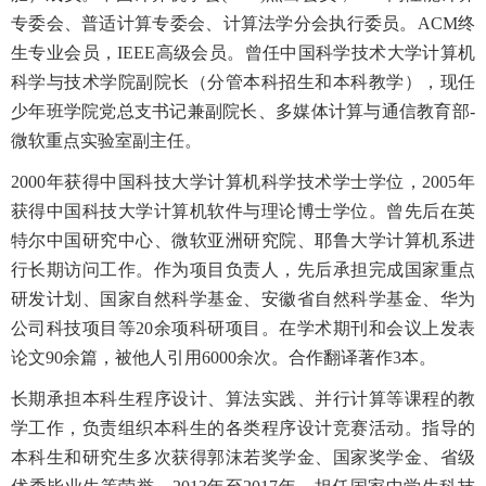
专委会、普适计算专委会、计算法学分会执行委员。
ACM
终
生专业会员，
IEEE
高级会员。曾任中国科学技术大学计算机
科学与技术学院副院长（分管本科招生和本科教学），现任
少年班学院党总支书记兼副院长、多媒体计算与通信教育部
-
微软重点实验室副主任。
2000
年获得中国科技大学计算机科学技术学士学位，
2005
年
获得中国科技大学计算机软件与理论博士学位。曾先后在英
特尔中国研究中心、微软亚洲研究院、耶鲁大学计算机系进
行长期访问工作。作为项目负责人，先后承担完成国家重点
研发计划、国家自然科学基金、安徽省自然科学基金、华为
公司科技项目等
20
余项科研项目。在学术期刊和会议上发表
论文
90
余篇，被他人引用
6000
余次。合作翻译著作
3
本。
长期承担本科生程序设计、算法实践、并行计算等课程的教
学工作，负责组织本科生的各类程序设计竞赛活动。指导的
本科生和研究生多次获得郭沫若奖学金、国家奖学金、省级