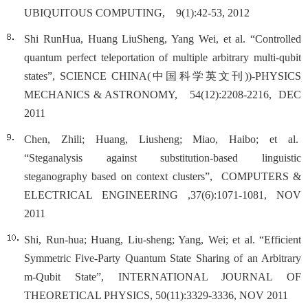
UBIQUITOUS COMPUTING, 9(1):42-53, 2012
Shi RunHua, Huang LiuSheng, Yang Wei, et al. “Controlled
quantum perfect teleportation of multiple arbitrary multi-qubit
states”, SCIENCE CHINA(中国科学英文刊))-PHYSICS
MECHANICS & ASTRONOMY, 54(12):2208-2216, DEC
2011
Chen, Zhili; Huang, Liusheng; Miao, Haibo; et al.
“Steganalysis against substitution-based linguistic
steganography based on context clusters”, COMPUTERS &
ELECTRICAL ENGINEERING ,37(6):1071-1081, NOV
2011
Shi, Run-hua; Huang, Liu-sheng; Yang, Wei; et al. “Efficient
Symmetric Five-Party Quantum State Sharing of an Arbitrary
m-Qubit State”, INTERNATIONAL JOURNAL OF
THEORETICAL PHYSICS, 50(11):3329-3336, NOV 2011