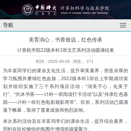
导航
美育润心，书香致远，红色传承
计算机学院22级本科1班文艺系列活动圆满结束
时间：2025-09-05
浏览：
271
为丰富同学们的课余文化生活，提升审美素养，营造浓厚的
学习氛围并赓续红色血脉，2022级本科1班在上学期成功策
划并组织实施了三个系列项目活动：“润美于心，化美于
行”、“共沐书香——计科一班阅读打卡活动”以及“传承红色基
因——计科一班红色电影观影周常”。目前，系列活动已圆满
落下帷幕，取得了显著成效和热烈反响。
本次系列活动旨在丰富同学们的课余生活，提升综合素养，
同时在轻松愉快的氛围中增强班级凝聚力。